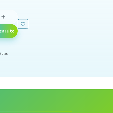
carrito
0 días