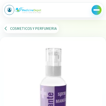
Ir al contenido
COSMETICOS Y PERFUMERIA