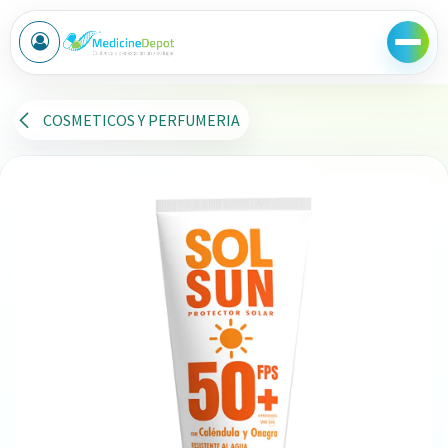
Ir al contenido
COSMETICOS Y PERFUMERIA