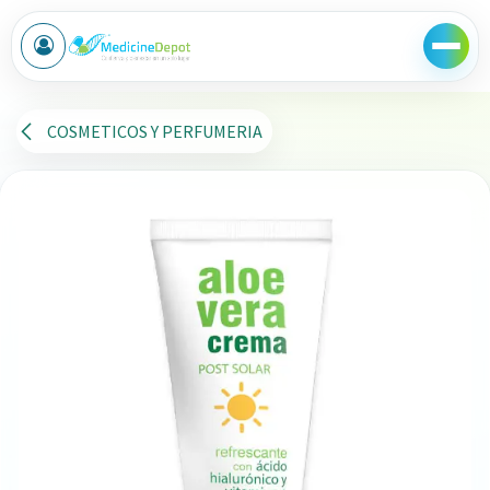
Ir al contenido
COSMETICOS Y PERFUMERIA