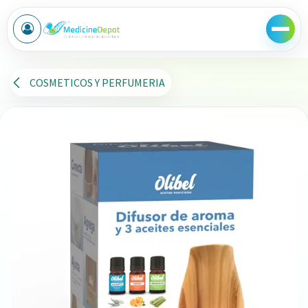
Ir al contenido
COSMETICOS Y PERFUMERIA