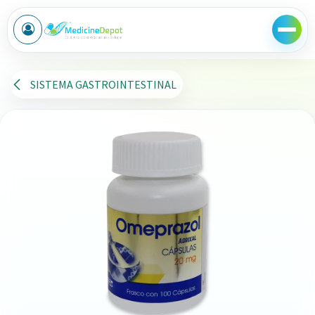
Ir al contenido
SISTEMA GASTROINTESTINAL