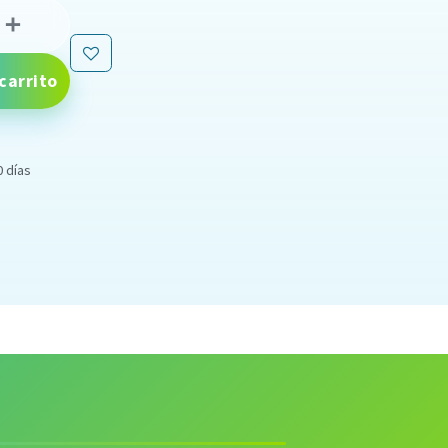
carrito
0 días