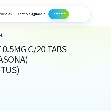
cursales
Farmacovigilancia
Contacto
S)
0.5MG C/20 TABS
ASONA)
ITUS)