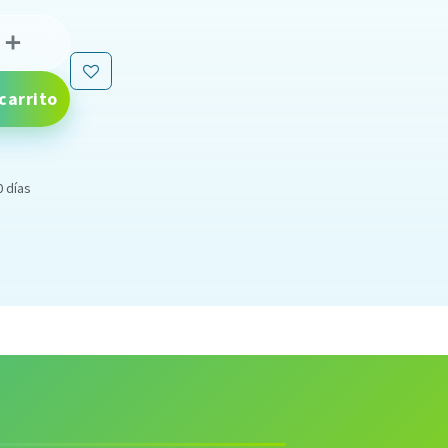
carrito
0 días