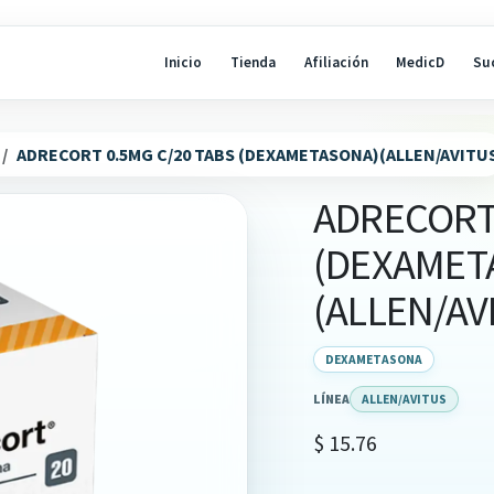
Inicio
Tienda
Afiliación
MedicD
Su
ADRECORT 0.5MG C/20 TABS (DEXAMETASONA)(ALLEN/AVITU
ADRECORT 
(DEXAMET
(ALLEN/AV
DEXAMETASONA
LÍNEA
ALLEN/AVITUS
$
15.76