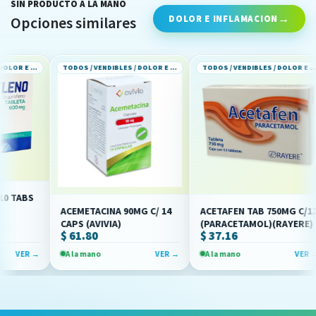
SIN PRODUCTO A LA MANO
DOLOR E INFLAMACION
Opciones similares
TODOS / VENDIBLES / DOLOR E INFLAMACION
TODOS / VENDIBLES / DOLOR E INFLAMACION
TODOS / VENDIBLES / DOLOR E INFLAMACION
ABS
ACEMETACINA 90MG C/ 14
ACETAFEN TAB 750MG C/12
CAPS (AVIVIA)
(PARACETAMOL)(RAYERE)
$ 61.80
$ 37.16
ER →
A la mano
VER →
A la mano
VER →