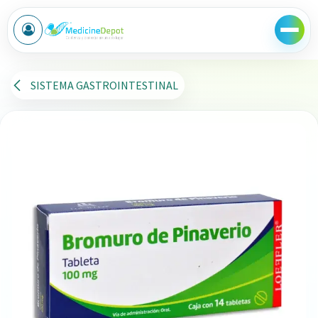
Ir al contenido
SISTEMA GASTROINTESTINAL