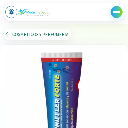
Ir al contenido
COSMETICOS Y PERFUMERIA