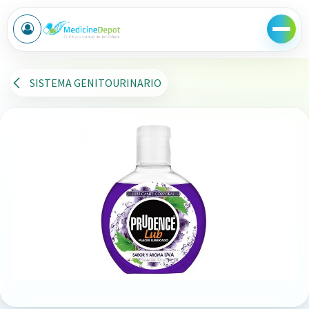
Ir al contenido
SISTEMA GENITOURINARIO