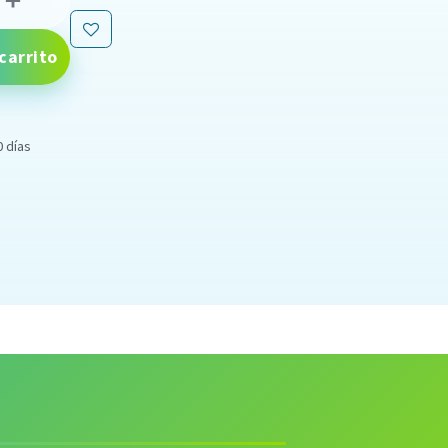
carrito
0 días