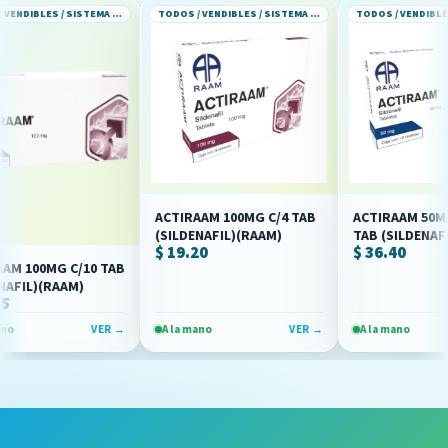
TODOS / VENDIBLES / SISTEMA CARDIOVASCULAR
TODOS / VENDIBLES / SISTEMA CARDIOVASCULAR
ACTIRAAM 50MG CAJ
ACTIRAAM 100MG C/4 TAB
TAB (SILDENAFIL)(
(SILDENAFIL)(RAAM)
$ 36.40
$ 19.20
100MG C/10 TAB
L)(RAAM)
VER →
A la mano
VER →
A la mano