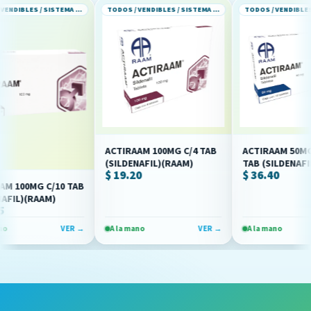
TODOS / VENDIBLES / SISTEMA CARDIOVASCULAR
TODOS / VENDIBLES / SISTEMA CARDIOVASCULAR
ACTIRAAM 50MG CAJ
ACTIRAAM 100MG C/4 TAB
TAB (SILDENAFIL)(R
(SILDENAFIL)(RAAM)
$ 36.40
$ 19.20
00MG C/10 TAB
L)(RAAM)
VER →
A la mano
VER →
A la mano