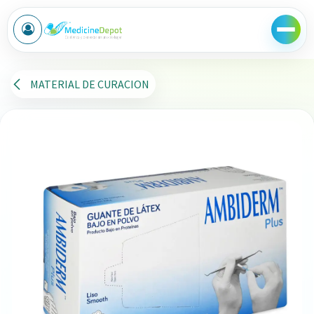
Ir al contenido
MATERIAL DE CURACION