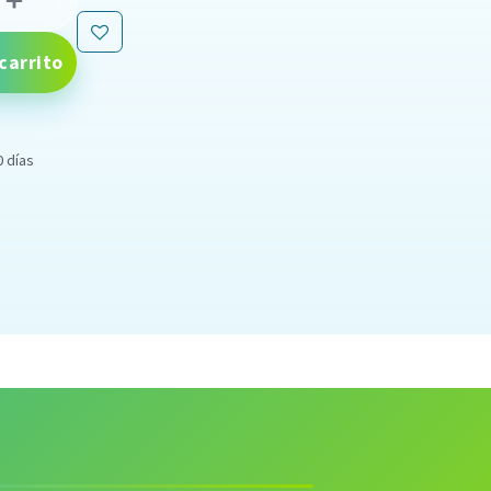
carrito
0 días