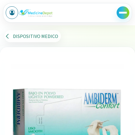
Ir al contenido
DISPOSITIVO MEDICO