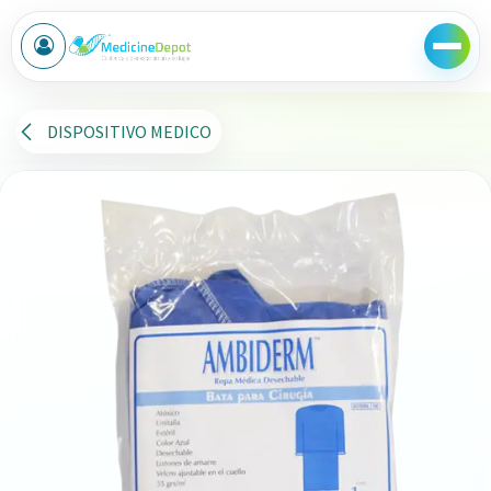
Ir al contenido
DISPOSITIVO MEDICO