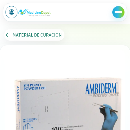
Ir al contenido
MATERIAL DE CURACION