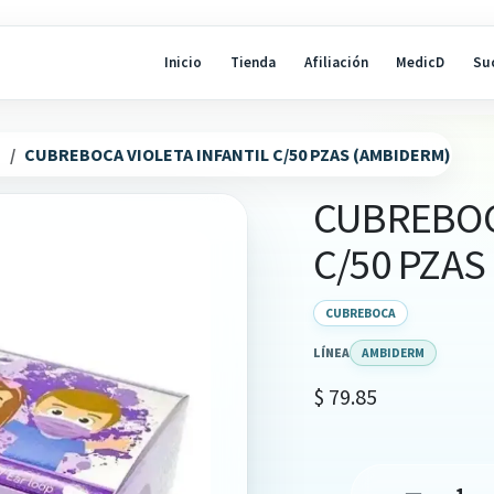
Inicio
Tienda
Afiliación
MedicD
Su
N
CUBREBOCA VIOLETA INFANTIL C/50 PZAS (AMBIDERM)
CUBREBOC
C/50 PZAS
CUBREBOCA
LÍNEA
AMBIDERM
$
79.85