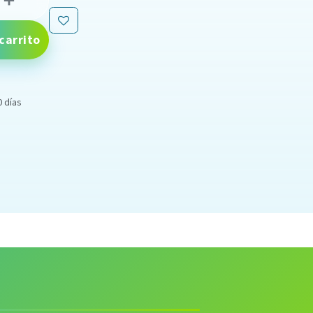
carrito
0 días