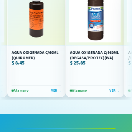
AGUA OXIGENADA C/60ML
AGUA OXIGENADA C/960ML
AGUA 
(QUIROMED)
(DEGASA/PROTEC)(IVA)
/100M
$ 8.45
$ 25.85
$ 8.3
A la mano
VER →
A la mano
VER →
A la m