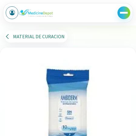
Ir al contenido
MATERIAL DE CURACION