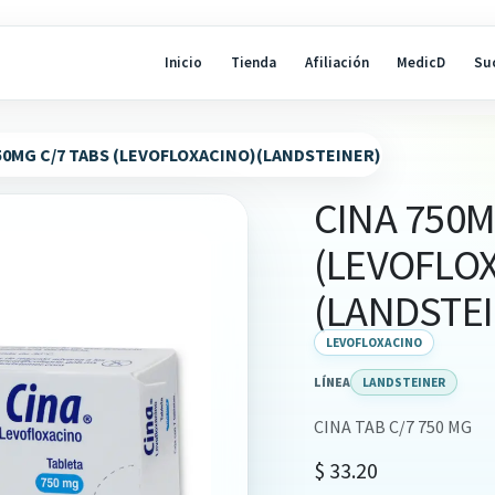
Inicio
Tienda
Afiliación
MedicD
Su
50MG C/7 TABS (LEVOFLOXACINO)(LANDSTEINER)
CINA 750M
(LEVOFLO
(LANDSTE
LEVOFLOXACINO
LÍNEA
LANDSTEINER
CINA TAB C/7 750 MG
$
33.20