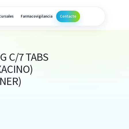
cursales
Farmacovigilancia
Contacto
G C/7 TABS
XACINO)
INER)