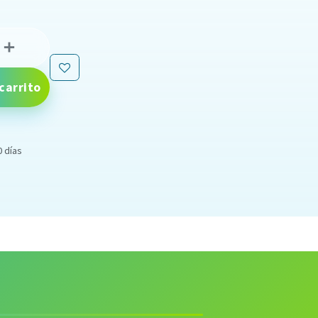
carrito
0 días