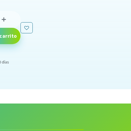
carrito
0 días