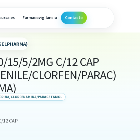
cursales
Farmacovigilancia
Contacto
(GELPHARMA)
50/15/5/2MG C/12 CAP
FENILE/CLORFEN/PARAC)
MA)
FRINA/CLORFENAMINA/PARACETAMOL
C/12 CAP