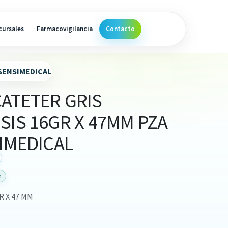
cursales
Farmacovigilancia
Contacto
 SENSIMEDICAL
CATETER GRIS
SIS 16GR X 47MM PZA
SIMEDICAL
R
R X 47 MM