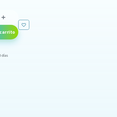
carrito
0 días