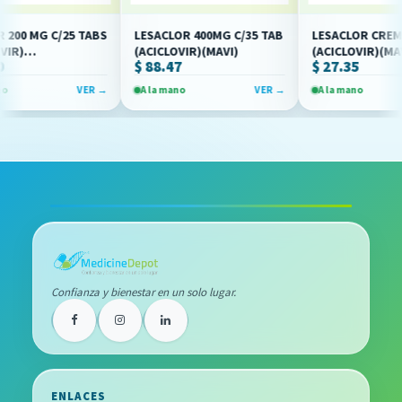
0 MG C/25 TABS
LESACLOR 400MG C/35 TAB
LESACLOR CREM C/
)
(ACICLOVIR)(MAVI)
(ACICLOVIR)(MAVI)
$ 88.47
$ 27.35
ER)
VER →
A la mano
VER →
A la mano
Confianza y bienestar en un solo lugar.
ENLACES