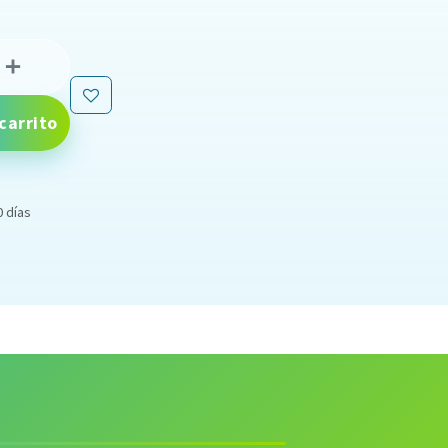
carrito
0 días