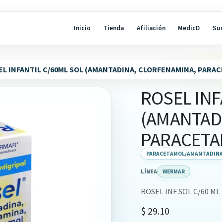
Inicio
Tienda
Afiliación
MedicD
Su
EL INFANTIL C/60ML SOL (AMANTADINA, CLORFENAMINA, PAR
ROSEL INF
(AMANTAD
PARACETA
PARACETAMOL/AMANTADINA
LÍNEA
WERMAR
ROSEL INF SOL C/60 ML
$
29.10