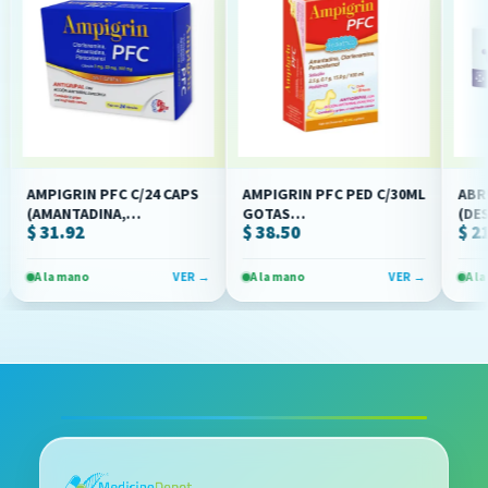
AMPIGRIN PFC C/24 CAPS
AMPIGRIN PFC PED C/30ML
ABRUNT 
(AMANTADINA,
GOTAS
(DESLOR
$ 31.92
$ 38.50
$ 21.91
PARACETAMOL)
CLORFENAMINA,
(AMANTADINA/CLORFENAMINA/PARACET
(BRULUA
PARACETAMOL)(COLLINS)
(COLLINS)
A la mano
VER →
A la mano
VER →
A la mano