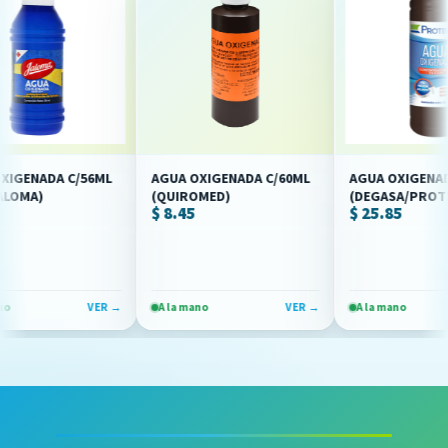
NADA C/56ML
AGUA OXIGENADA C/60ML
AGUA OXIGENADA C/
A)
(QUIROMED)
(DEGASA/PROTEC)(I
$ 8.45
$ 25.85
VER →
A la mano
VER →
A la mano