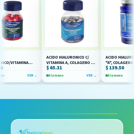
ACIDO HIALURONICO C/
ACIDO HIALURONICO
/VITAMINA
VITAMINA A, COLAGENO Y
"A", COLAGENO C/6
$ 65.31
$ 139.50
EGA 3 C/30 CAP
ALOE VERA 700MG C/30
(IVA)(MAKLEN)
URAGEL)
CAP(IVA)(NATURAGEL)
VER →
A la mano
VER →
A la mano