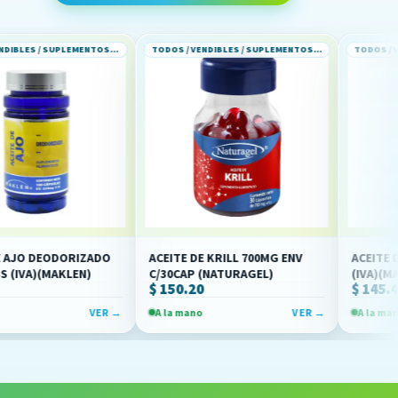
TODOS / VENDIBLES / SUPLEMENTOS ALIMENTICIOS
TODOS / VENDIBLES / SUPLEMENTOS ALIMENTICIOS
DORIZADO
ACEITE DE KRILL 700MG ENV
ACEITE DE KRILL C/
KLEN)
C/30CAP (NATURAGEL)
(IVA)(MAKLEN)
$ 150.20
$ 145.45
VER →
A la mano
VER →
A la mano