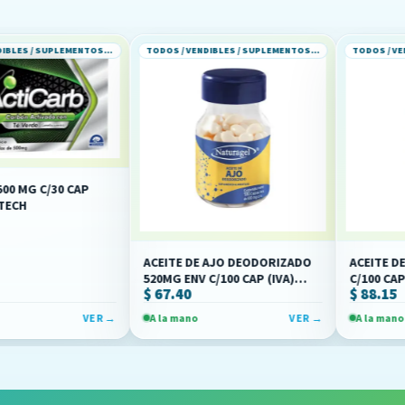
TODOS / VENDIBLES / SUPLEMENTOS ALIMENTICIOS
TODOS / VENDIBLES / SUPLEMENTOS ALIMENTICIOS
 CAP
ACEITE DE AJO DEODORIZADO
ACEITE DE AJO DEO
520MG ENV C/100 CAP (IVA)
C/100 CAPS (IVA)(MA
$ 67.40
$ 88.15
(NATURAGEL)
VER →
A la mano
VER →
A la mano