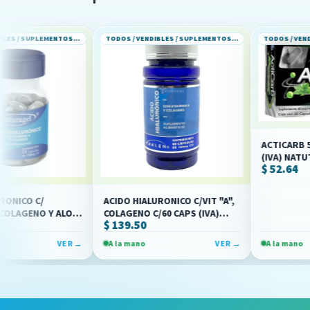
TODOS / VENDIBLES / SUPLEMENTOS ALIMENTICIOS
TODOS / VENDIBLES / SUPLEMENTOS ALIMENTICIOS
ACTICARB 500 MG C/30
(IVA) NATUTECH
$ 52.64
ACIDO HIALURONICO C/VIT "A",
Y ALOE
COLAGENO C/60 CAPS (IVA)
$ 139.50
VA)
(MAKLEN)
VER →
A la mano
VER →
A la mano