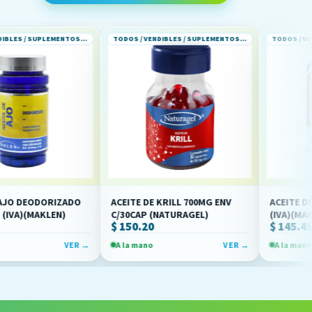
TODOS / VENDIBLES / SUPLEMENTOS ALIMENTICIOS
TODOS / VENDIBLES / SUPLEMENTOS ALIMENTICIOS
DORIZADO
ACEITE DE KRILL 700MG ENV
ACEITE DE KRILL C/
KLEN)
C/30CAP (NATURAGEL)
(IVA)(MAKLEN)
$ 150.20
$ 145.45
VER →
A la mano
VER →
A la mano