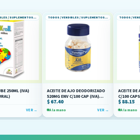
TODOS / VENDIBLES / SUPLEMENTOS ALIMENTICIOS
TODOS / VENDIBLES / SUPLEMENTOS ALIMENTICIOS
(IVA)
ACEITE DE AJO DEODORIZADO
ACEITE DE AJO DEO
520MG ENV C/100 CAP (IVA)
C/100 CAPS (IVA)(MA
$ 67.40
$ 88.15
(NATURAGEL)
VER →
A la mano
VER →
A la mano