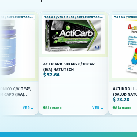
TODOS / VENDIBLES / SUPLEMENTOS ALIMENTICIOS
TODOS / VENDIBLES / SUPLEMENTOS ALIMENTICIOS
ACTICARB 500 MG C/30 CAP
(IVA) NATUTECH
$ 52.64
T "A",
ACTIKROLL JBE 250ML 
VA)
(SALUD NATURAL)
$ 73.28
VER →
A la mano
VER →
A la mano