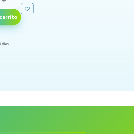
carrito
0 días