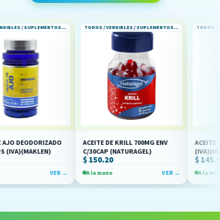
TODOS / VENDIBLES / SUPLEMENTOS ALIMENTICIOS
TODOS / VENDIBLES / SUPLEMENTOS ALIMENTICIOS
ODORIZADO
ACEITE DE KRILL 700MG ENV
ACEITE DE KRILL C
AKLEN)
C/30CAP (NATURAGEL)
(IVA)(MAKLEN)
$ 150.20
$ 145.45
VER →
A la mano
VER →
A la mano