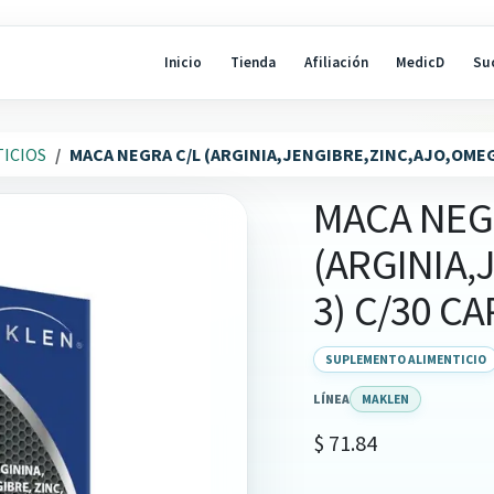
Inicio
Tienda
Afiliación
MedicD
Su
ICIOS
MACA NEGRA C/L (ARGINIA,JENGIBRE,ZINC,AJO,OMEGA
MACA NEG
(ARGINIA,
3) C/30 CA
SUPLEMENTO ALIMENTICIO
LÍNEA
MAKLEN
$
71.84