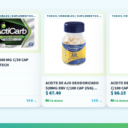
TODOS / VENDIBLES / SUPLEMENTOS ALIMENTICIOS
TODOS / VENDIBLES / SUPLEMENTOS ALIMENTICIOS
0 CAP
ACEITE DE AJO DEODORIZADO
ACEITE DE AJO DE
520MG ENV C/100 CAP (IVA)
C/100 CAPS (IVA)(M
$ 67.40
$ 88.15
(NATURAGEL)
VER →
A la mano
VER →
A la mano