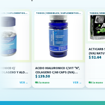
TODOS / VENDIBLES / SUPLEMENTOS ALIMENTICIOS
TODOS / VENDIBLES / SUPLEMENTOS ALIMENTICIOS
ACTICARB 500 MG C/3
(IVA) NATUTECH
$ 52.64
ACIDO HIALURONICO C/VIT "A",
 Y ALOE
COLAGENO C/60 CAPS (IVA)
$ 139.50
IVA)
(MAKLEN)
VER →
A la mano
VER →
A la mano