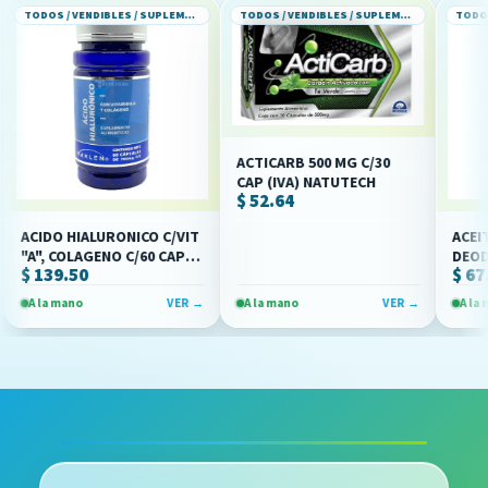
TODOS / VENDIBLES / SUPLEMENTOS ALIMENTICIOS
TODOS / VENDIBLES / SUPLEMENTOS ALIMENTICIOS
ACTICARB 500 MG C/30
CAP (IVA) NATUTECH
$ 52.64
ACIDO HIALURONICO C/VIT
ACEITE D
"A", COLAGENO C/60 CAPS
DEODORI
$ 139.50
$ 67.40
(IVA)(MAKLEN)
C/100 CAP
(NATURA
A la mano
VER →
A la mano
VER →
A la mano