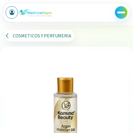
Ir al contenido
COSMETICOS Y PERFUMERIA