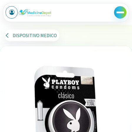
Ir al contenido
DISPOSITIVO MEDICO