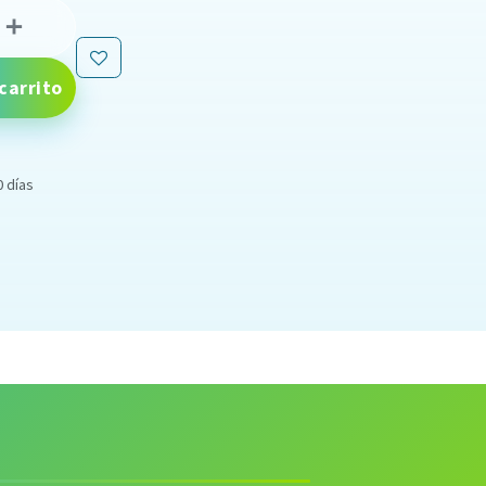
carrito
0 días