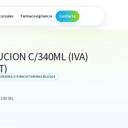
cursales
Farmacovigilancia
Contacto
CION C/340ML (IVA)
T)
GINSENG/LISINA/VITAMINAS B12/Q10
340 ML