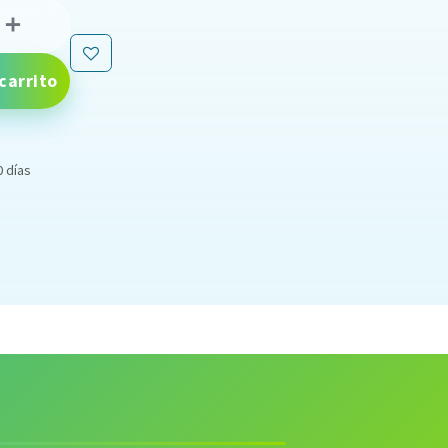
carrito
0 días