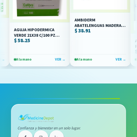
AMBIDERM
ABATELENGUAS MADERA
AGUJA HIPODERMICA
$ 38.91
18X15CM C/100 (IVA)
VERDE 21X38 C/100 PZ
$ 58.25
(SENSIMEDICAL/JAYOR)
APMT
POLIM
$ 17
1/2 C
(IVA)
A la mano
VER →
A la mano
VER →
A la 
Confianza y bienestar en un solo lugar.