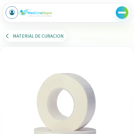
Ir al contenido
MATERIAL DE CURACION