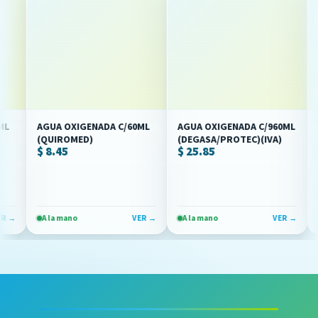
AGUA OXIGENADA C/60ML
AGUA OXIGENADA C/960ML
AGU
(QUIROMED)
(DEGASA/PROTEC)(IVA)
/10
$ 8.45
$ 25.85
$ 8.
A la mano
VER →
A la mano
VER →
A la