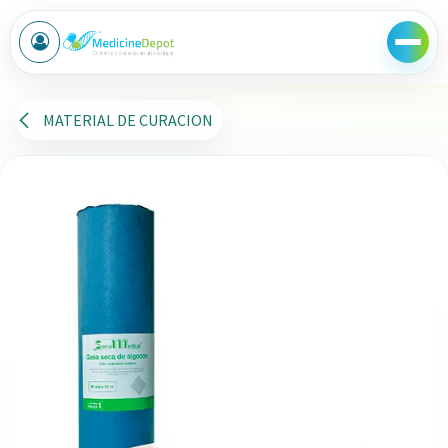
Ir al contenido
MATERIAL DE CURACION