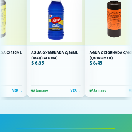
/480ML
AGUA OXIGENADA C/56ML
AGUA OXIGENADA C/60ML
(IVA)(JALOMA)
(QUIROMED)
$ 6.35
$ 8.45
VER →
A la mano
VER →
A la mano
VER →