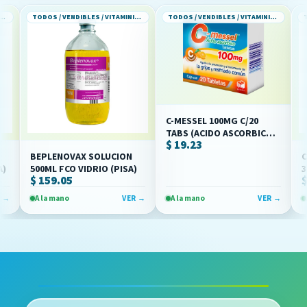
TODOS / VENDIBLES / VITAMINICOS
TODOS / VENDIBLES / VITAMINICOS
C-MESSEL 100MG C/20
TABS (ACIDO ASCORBICO)
$ 19.23
(BIOMEP)
BEPLENOVAX SOLUCION
CALT
500ML FCO VIDRIO (PISA)
360ML
$ 159.05
$ 75.
A la mano
VER →
A la mano
VER →
A la 