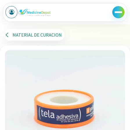
Ir al contenido
MATERIAL DE CURACION