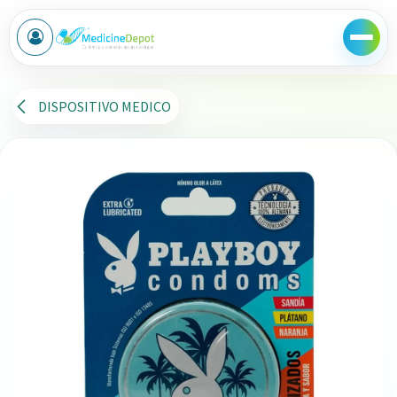
Ir al contenido
DISPOSITIVO MEDICO