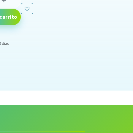
carrito
0 días