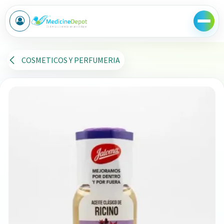
Ir al contenido
COSMETICOS Y PERFUMERIA