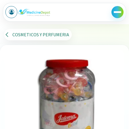
Ir al contenido
COSMETICOS Y PERFUMERIA