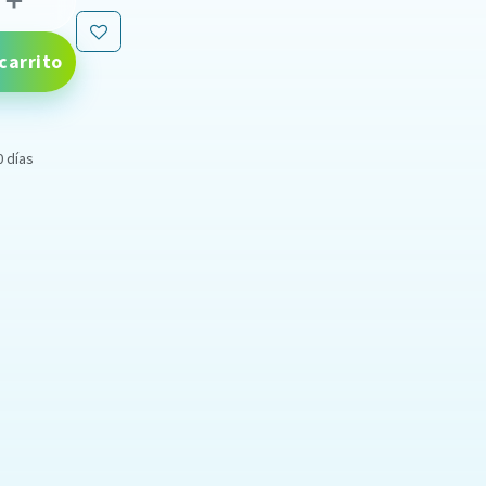
carrito
0 días