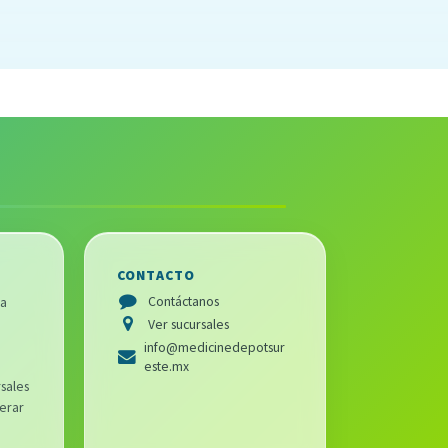
CONTACTO
Contáctanos
ra
Ver sucursales
info@medicinedepotsur
este.mx
sales
erar