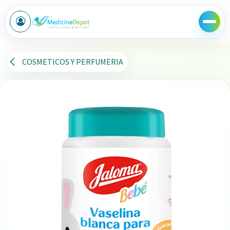
Ir al contenido
COSMETICOS Y PERFUMERIA